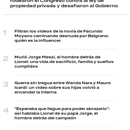
rodearon el Congreso contra la ley de
propiedad privada y desafiaron al Gobierno
Filtran los videos de la novia de Facundo
Moyano caminando desnuda por Belgrano:
quién es la influencer
Murió Jorge Messi, el hombre detrás de
Lionel: una vida de sacrificio, familia y sueños
cumplidos
Guerra sin tregua entre Wanda Nara y Mauro
Icardi: un video sobre sus hijas volvió a
encender la interna
"Esperaba que llegue para poder abrazarlo":
así hablaba Lionel de su papá Jorge, el
hombre detrás del campeón