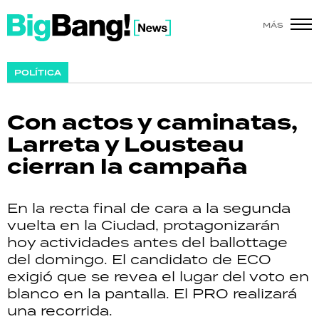
MÁS
SHOW
POLÍTICA
POLÍTICA
Con actos y caminatas,
ACTUALIDAD
Larreta y Lousteau
cierran la campaña
POLICIALES
ECONOMÍA
En la recta final de cara a la segunda
vuelta en la Ciudad, protagonizarán
GRAN HERMANO
hoy actividades antes del ballottage
del domingo. El candidato de ECO
SALUD
exigió que se revea el lugar del voto en
blanco en la pantalla. El PRO realizará
DEPORTES
una recorrida.