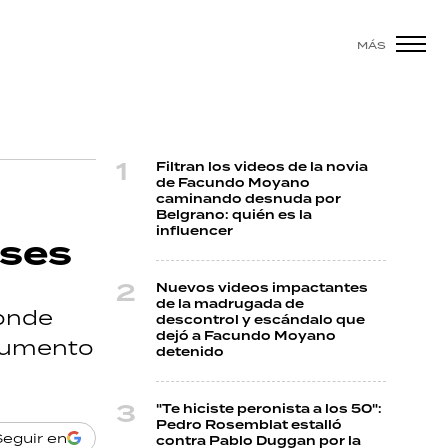
MÁS
Filtran los videos de la novia
de Facundo Moyano
caminando desnuda por
Belgrano: quién es la
influencer
nses
Nuevos videos impactantes
de la madrugada de
donde
descontrol y escándalo que
dejó a Facundo Moyano
 aumento
detenido
"Te hiciste peronista a los 50":
Pedro Rosemblat estalló
Seguir en
contra Pablo Duggan por la