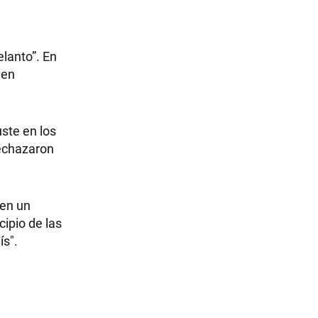
elanto”. En
 en
uste en los
echazaron
 en un
cipio de las
ís".