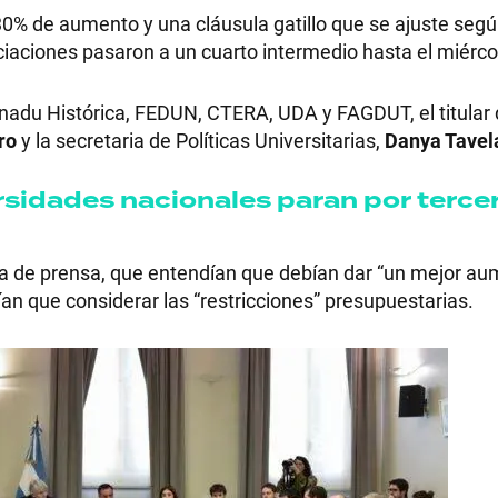
0% de aumento y una cláusula gatillo que se ajuste segú
ciaciones pasaron a un cuarto intermedio hasta el miérco
du Histórica, FEDUN, CTERA, UDA y FAGDUT, el titular 
RECETAS
ro
y la secretaria de Políticas Universitarias,
Danya Tavel
PALABRAS
ersidades nacionales paran por terce
HORÓSCOPO
a de prensa, que entendían que debían dar “un mejor au
ían que considerar las “restricciones” presupuestarias.
Seguinos