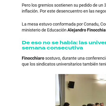
Pero los gremios sostienen su pedido de un 3
inflación. Por este desencuentro en las nego
La mesa estuvo conformada por Conadu, Cona
SHOW
ministerio de Educación
Alejandro Finocchia
De eso no se habla: las univ
POLÍTICA
semana consecutiva
Finocchiaro
sostuvo, durante una conferenci
ACTUALIDAD
que los sindicatos universitarios también ten
POLICIALES
ECONOMÍA