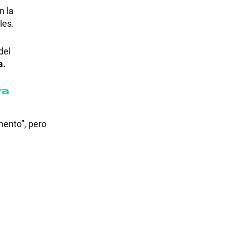
n la
les.
del
a.
ra
mento”, pero