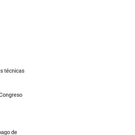
s técnicas
l Congreso
pago de