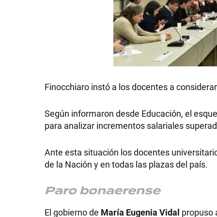
GRAN
HERMANO
SALUD
Finocchiaro instó a los docentes a considerar
DEPORTES
Según informaron desde Educación, el esque
para analizar incrementos salariales superado
TECNOLOGÍA
Ante esta situación los docentes universitar
de la Nación y en todas las plazas del país.
Paro bonaerense
El gobierno de
María Eugenia Vidal
propuso a