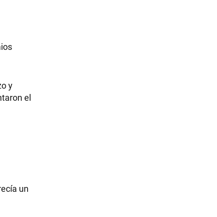
mios
zo y
taron el
recía un