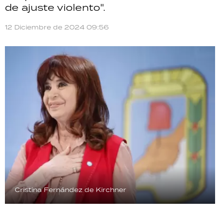
de ajuste violento".
TECNOLOGÍA
12 Diciembre de 2024 09:56
RECETAS
PALABRAS
HORÓSCOPO
Seguinos
Cristina Fernández de Kirchner