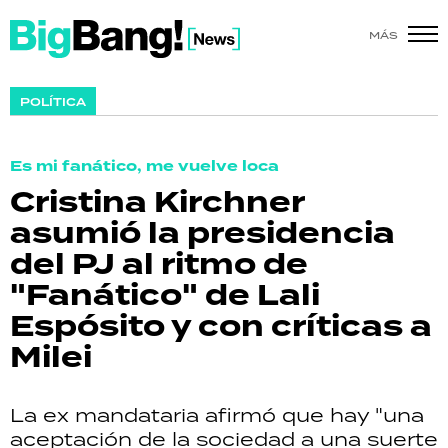
MÁS
SHOW
POLÍTICA
POLÍTICA
Es mi fanático, me vuelve loca
ACTUALIDAD
Cristina Kirchner
asumió la presidencia
POLICIALES
del PJ al ritmo de
ECONOMÍA
"Fanático" de Lali
Espósito y con críticas a
GRAN HERMANO
Milei
SALUD
La ex mandataria afirmó que hay "una
DEPORTES
aceptación de la sociedad a una suerte