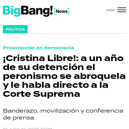
MÁS
SHOW
POLÍTICA
POLÍTICA
Proscripción en democracia
ACTUALIDAD
¡Cristina Libre!: a un año
de su detención el
POLICIALES
peronismo se abroquela
ECONOMÍA
y le habla directo a la
Corte Suprema
GRAN HERMANO
SALUD
Banderazo, movilización y conferencia
de prensa.
DEPORTES