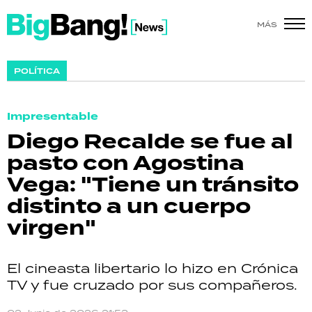
MÁS
SHOW
POLÍTICA
POLÍTICA
Impresentable
ACTUALIDAD
Diego Recalde se fue al
pasto con Agostina
POLICIALES
Vega: "Tiene un tránsito
ECONOMÍA
distinto a un cuerpo
virgen"
GRAN HERMANO
SALUD
El cineasta libertario lo hizo en Crónica
TV y fue cruzado por sus compañeros.
DEPORTES