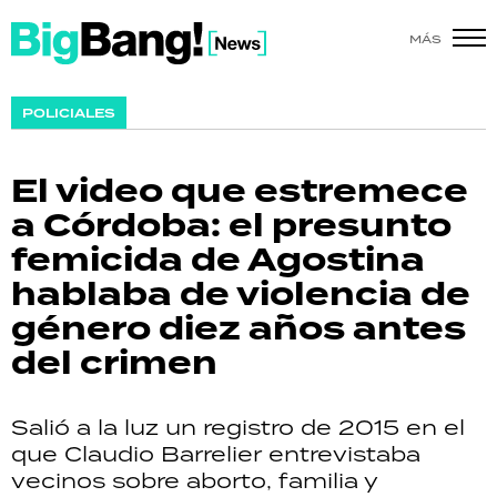
MÁS
SHOW
POLICIALES
POLÍTICA
El video que estremece
ACTUALIDAD
a Córdoba: el presunto
femicida de Agostina
POLICIALES
hablaba de violencia de
ECONOMÍA
género diez años antes
del crimen
GRAN HERMANO
SALUD
Salió a la luz un registro de 2015 en el
que Claudio Barrelier entrevistaba
DEPORTES
vecinos sobre aborto, familia y