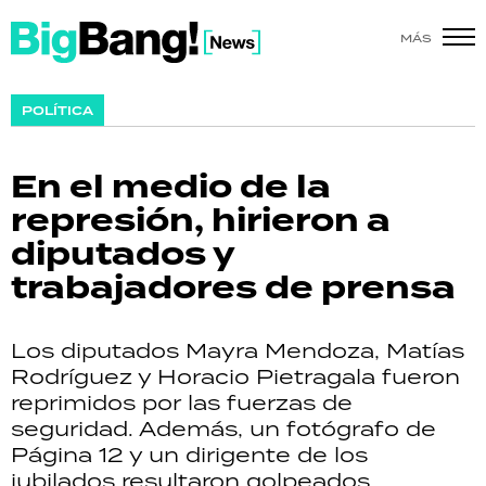
MÁS
SHOW
POLÍTICA
POLÍTICA
En el medio de la
ACTUALIDAD
represión, hirieron a
diputados y
POLICIALES
trabajadores de prensa
ECONOMÍA
Los diputados Mayra Mendoza, Matías
GRAN HERMANO
Rodríguez y Horacio Pietragala fueron
reprimidos por las fuerzas de
SALUD
seguridad. Además, un fotógrafo de
Página 12 y un dirigente de los
DEPORTES
jubilados resultaron golpeados.