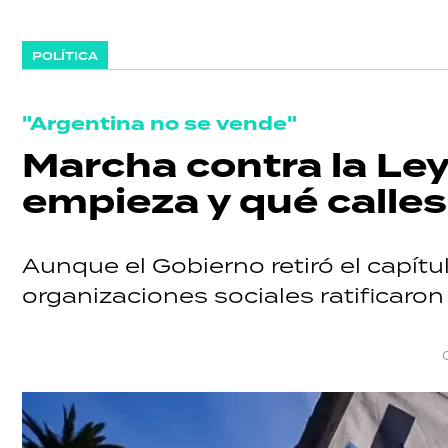
POLÍTICA
SHOW
"Argentina no se vende"
Marcha contra la Ley
POLÍTICA
empieza y qué calle
ACTUALIDAD
Aunque el Gobierno retiró el capítul
organizaciones sociales ratificaron 
POLICIALES
ECONOMÍA