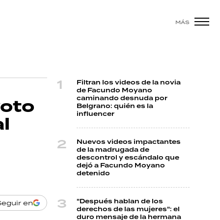
MÁS
Filtran los videos de la novia
de Facundo Moyano
caminando desnuda por
voto
Belgrano: quién es la
influencer
al
Nuevos videos impactantes
de la madrugada de
descontrol y escándalo que
dejó a Facundo Moyano
detenido
"Después hablan de los
Seguir en
derechos de las mujeres": el
duro mensaje de la hermana