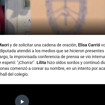
Macri
y de solicitar una cadena de oración,
Elisa Carrió
v
 diputada atendió a los medios que se hicieron presentes 
go, la improvisada conferencia de prensa se vio interr
e espetó: "¡Chorra!".
Lilita
hizo oídos sordos y continuó d
onas comenzó a corear su nombre, en un intento por acal
all del colegio.