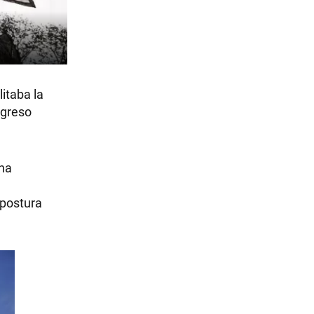
itaba la
ngreso
una
"postura