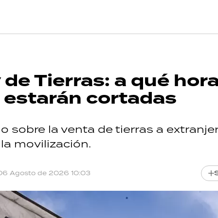
RECETAS
 de Tierras: a qué hor
PALABRAS
s estarán cortadas
HORÓSCOPO
o sobre la venta de tierras a extranje
la movilización.
Seguinos
06 Agosto de 2026 10:03