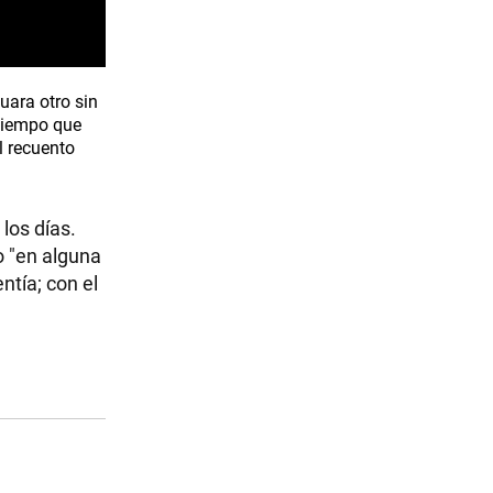
uara otro sin
 tiempo que
l recuento
 los días.
 "en alguna
ntía; con el