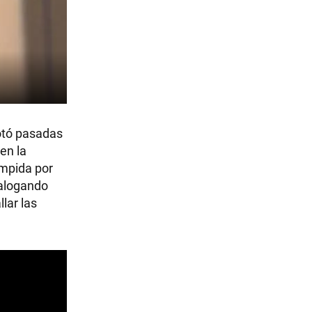
otó pasadas
en la
umpida por
ialogando
lar las