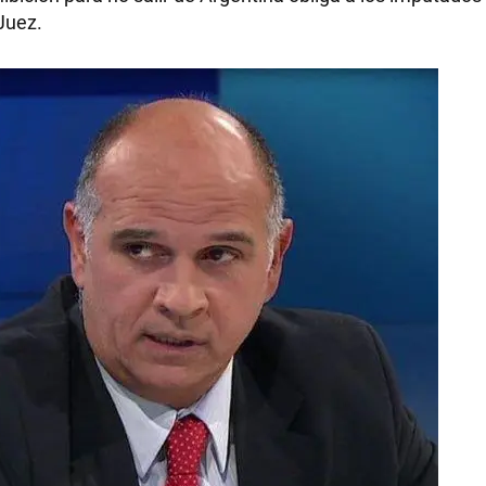
 Juez.
RECETAS
PALABRAS
HORÓSCOPO
Seguinos