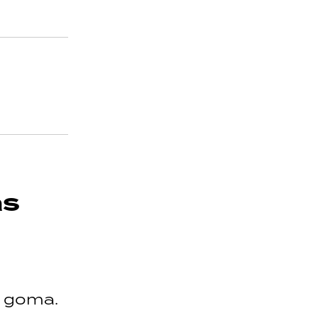
as
e goma.