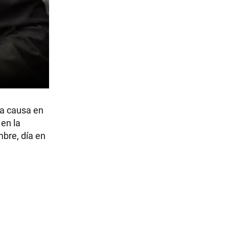
na causa en
 en la
mbre, día en