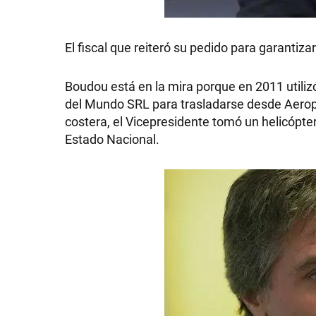
GRAN
El fiscal que reiteró su pedido para garantiza
HERMANO
Boudou está en la mira porque en 2011 utiliz
del Mundo SRL para trasladarse desde Aerop
SALUD
costera, el Vicepresidente tomó un helicópte
Estado Nacional.
DEPORTES
TECNOLOGÍA