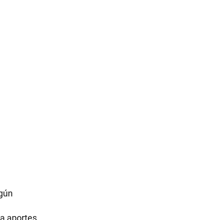
egún
 a aportes