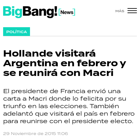
MÁS
SHOW
POLÍTICA
POLÍTICA
Hollande visitará
ACTUALIDAD
Argentina en febrero y
se reunirá con Macri
POLICIALES
ECONOMÍA
El presidente de Francia envió una
carta a Macri donde lo felicita por su
GRAN HERMANO
triunfo en las elecciones. También
adelantó que visitará el país en febrero
SALUD
para reunirse con el presidente electo.
DEPORTES
29 Noviembre de 2015 11:06