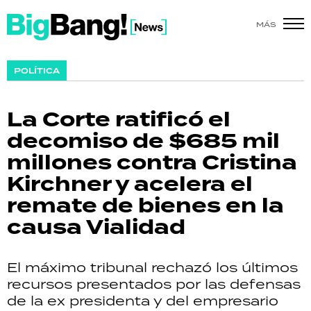
MÁS
SHOW
POLÍTICA
POLÍTICA
La Corte ratificó el
ACTUALIDAD
decomiso de $685 mil
millones contra Cristina
POLICIALES
Kirchner y acelera el
ECONOMÍA
remate de bienes en la
causa Vialidad
GRAN HERMANO
SALUD
El máximo tribunal rechazó los últimos
recursos presentados por las defensas
DEPORTES
de la ex presidenta y del empresario