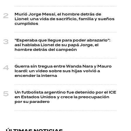
Murió Jorge Messi, el hombre detrás de
Lionel: una vida de sacrificio, familia y sueños
cumplidos
"Esperaba que llegue para poder abrazarlo":
así hablaba Lionel de su papá Jorge, el
hombre detrás del campeón
Guerra sin tregua entre Wanda Nara y Mauro
Icardi: un video sobre sus hijas volvió a
encender la interna
Un futbolista argentino fue detenido por el ICE
en Estados Unidos y crece la preocupación
por su paradero