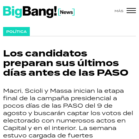
MÁS
SHOW
POLÍTICA
POLÍTICA
Los candidatos
ACTUALIDAD
preparan sus últimos
días antes de las PASO
POLICIALES
ECONOMÍA
Macri, Scioli y Massa inician la etapa
final de la campaña presidencial a
GRAN HERMANO
pocos días de las PASO del 9 de
agosto y buscarán captar los votos del
SALUD
electorado con numerosos actos en
Capital y en el interior. La semana
DEPORTES
estuvo cargada de fuertes