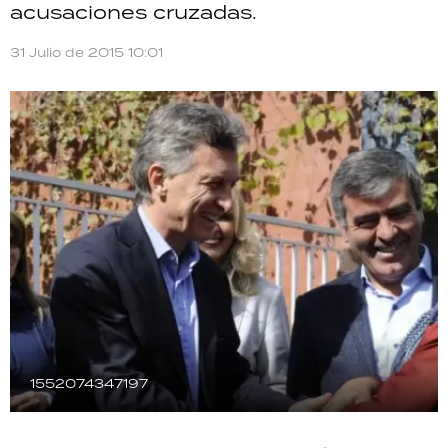
acusaciones cruzadas.
TECNOLOGÍA
31 Julio de 2015 10:01
RECETAS
PALABRAS
HORÓSCOPO
Seguinos
1552074347197