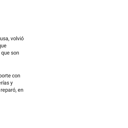
usa, volvió
que
s que son
porte con
rías y
 reparó, en