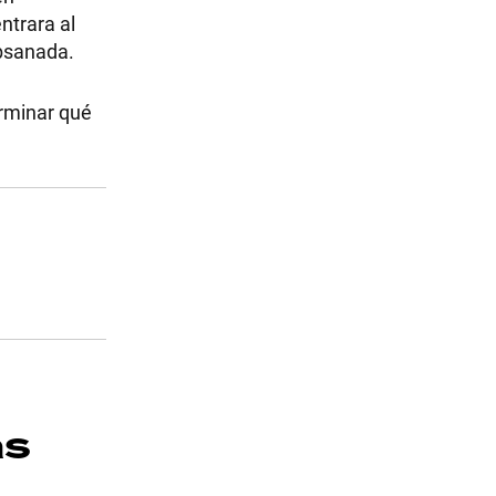
ntrara al
ubsanada.
erminar qué
as