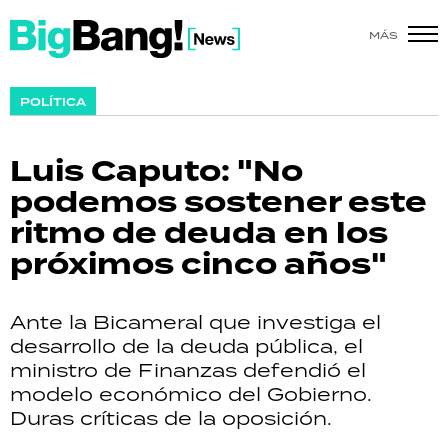
MÁS
SHOW
POLÍTICA
POLÍTICA
Luis Caputo: "No
ACTUALIDAD
podemos sostener este
ritmo de deuda en los
POLICIALES
próximos cinco años"
ECONOMÍA
Ante la Bicameral que investiga el
GRAN HERMANO
desarrollo de la deuda pública, el
ministro de Finanzas defendió el
SALUD
modelo económico del Gobierno.
Duras críticas de la oposición.
DEPORTES