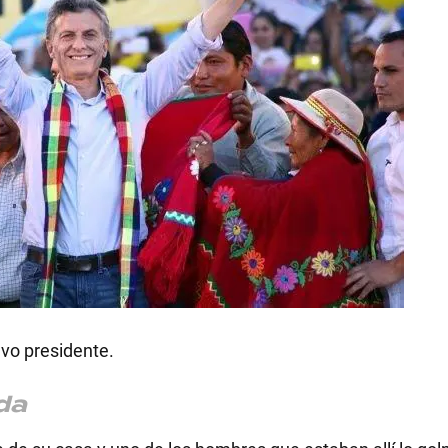
RECETAS
PALABRAS
HORÓSCOPO
Seguinos
evo presidente.
da