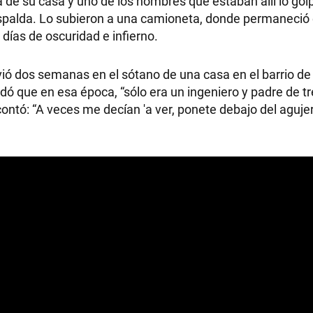
a de su casa y uno de los hombres que estaban allí lo gol
 espalda. Lo subieron a una camioneta, donde permaneció
 días de oscuridad e infierno.
vió dos semanas en el sótano de una casa en el barrio de
dó que en esa época, “sólo era un ingeniero y padre de tre
ontó: “A veces me decían 'a ver, ponete debajo del aguje