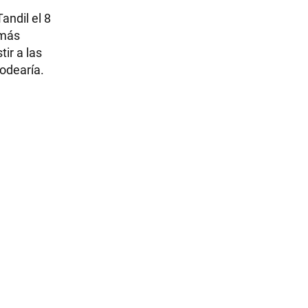
andil el 8
 más
ir a las
odearía.