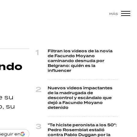
MÁS
Filtran los videos de la novia
de Facundo Moyano
caminando desnuda por
undo
Belgrano: quién es la
influencer
Nuevos videos impactantes
de la madrugada de
e su
descontrol y escándalo que
dejó a Facundo Moyano
o, su
detenido
"Te hiciste peronista a los 50":
Pedro Rosemblat estalló
Seguir en
contra Pablo Duggan por la