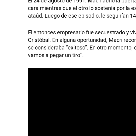
El 24 de agosto de 1991, Macri abrió la puert
cara mientras que el otro lo sostenía por la
GRAN
ataúd. Luego de ese episodio, le seguirían 14
HERMANO
El entonces empresario fue secuestrado y vi
Cristóbal. En alguna oportunidad, Macri recor
SALUD
se consideraba “exitoso”. En otro momento, c
vamos a pegar un tiro'”.
DEPORTES
TECNOLOGÍA