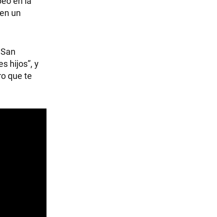
peó en la
 en un
 San
s hijos”, y
ro que te