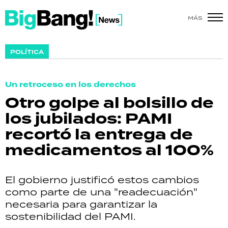
MÁS
SHOW
POLÍTICA
POLÍTICA
Un retroceso en los derechos
ACTUALIDAD
Otro golpe al bolsillo de
los jubilados: PAMI
POLICIALES
recortó la entrega de
ECONOMÍA
medicamentos al 100%
GRAN HERMANO
El gobierno justificó estos cambios
SALUD
como parte de una "readecuación"
necesaria para garantizar la
DEPORTES
sostenibilidad del PAMI.