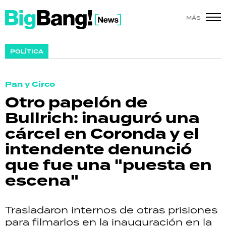
MÁS
SHOW
POLÍTICA
POLÍTICA
Pan y Circo
ACTUALIDAD
Otro papelón de
Bullrich: inauguró una
POLICIALES
cárcel en Coronda y el
ECONOMÍA
intendente denunció
que fue una "puesta en
GRAN HERMANO
escena"
SALUD
Trasladaron internos de otras prisiones
DEPORTES
para filmarlos en la inauguración en la