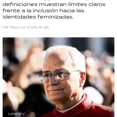
definiciones muestran límites claros
TECNOLOGÍA
frente a la inclusión hacia las
identidades feminizadas.
09 Mayo de 2025 16:38
RECETAS
PALABRAS
HORÓSCOPO
Seguinos
León XIV