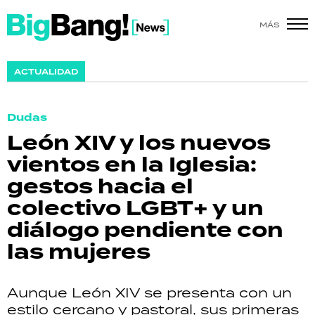
MÁS
SHOW
ACTUALIDAD
POLÍTICA
Dudas
ACTUALIDAD
León XIV y los nuevos
vientos en la Iglesia:
POLICIALES
gestos hacia el
ECONOMÍA
colectivo LGBT+ y un
diálogo pendiente con
GRAN HERMANO
las mujeres
SALUD
Aunque León XIV se presenta con un
DEPORTES
estilo cercano y pastoral, sus primeras