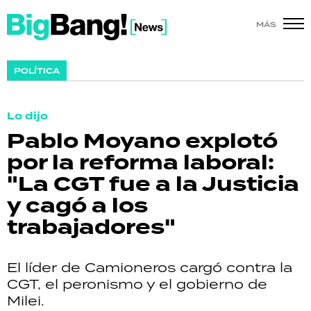
MÁS
SHOW
POLÍTICA
POLÍTICA
Lo dijo
ACTUALIDAD
Pablo Moyano explotó
por la reforma laboral:
POLICIALES
"La CGT fue a la Justicia
ECONOMÍA
y cagó a los
trabajadores"
GRAN HERMANO
SALUD
El líder de Camioneros cargó contra la
CGT, el peronismo y el gobierno de
DEPORTES
Milei.