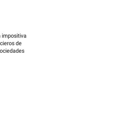
 impositiva
ncieros de
 sociedades