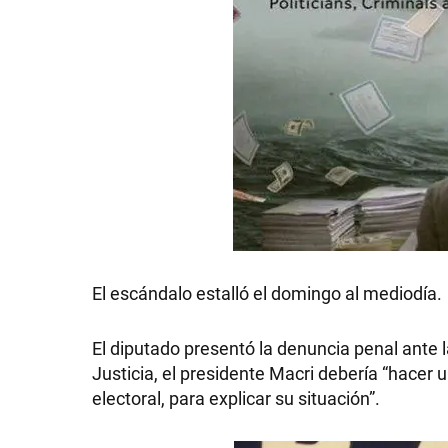
GRAN
HERMANO
SALUD
DEPORTES
El escándalo estalló el domingo al mediodía.
TECNOLOGÍA
El diputado presentó la denuncia penal ante 
Justicia, el presidente Macri debería “hacer
electoral, para explicar su situación”.