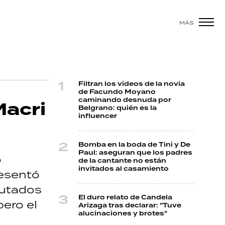
MÁS
Filtran los videos de la novia
de Facundo Moyano
caminando desnuda por
Macri
Belgrano: quién es la
influencer
Bomba en la boda de Tini y De
Paul: aseguran que los padres
ó
de la cantante no están
invitados al casamiento
resentó
putados
El duro relato de Candela
pero el
Arizaga tras declarar: "Tuve
alucinaciones y brotes"