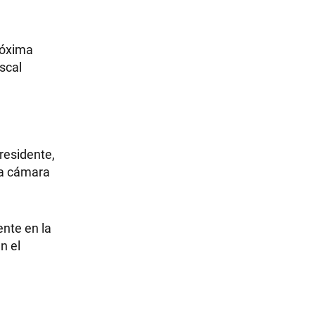
róxima
scal
presidente,
la cámara
nte en la
n el