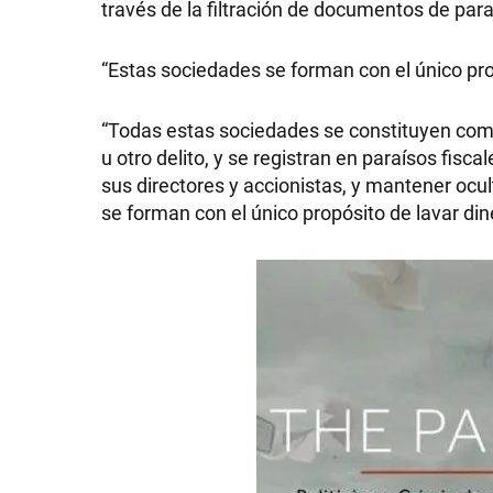
través de la filtración de documentos de para
“Estas sociedades se forman con el único pro
SHOW
“Todas estas sociedades se constituyen como
u otro delito, y se registran en paraísos fis
sus directores y accionistas, y mantener ocu
POLÍTICA
se forman con el único propósito de lavar din
ACTUALIDAD
POLICIALES
ECONOMÍA