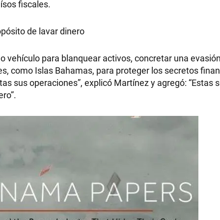
ísos fiscales.
pósito de lavar dinero
RECETAS
 vehículo para blanquear activos, concretar una evasión
cales, como Islas Bahamas, para proteger los secretos fina
PALABRAS
ltas sus operaciones”, explicó Martínez y agregó: “Estas
ero”.
HORÓSCOPO
Seguinos