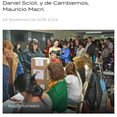
Daniel Scioli, y de Cambiemos,
TECNOLOGÍA
Mauricio Macri.
22 Noviembre de 2015 10:23
RECETAS
PALABRAS
HORÓSCOPO
Seguinos
1552075974810