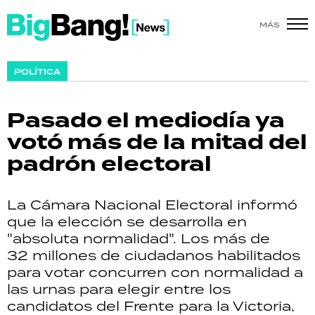
MÁS
SHOW
POLÍTICA
POLÍTICA
Pasado el mediodía ya
ACTUALIDAD
votó más de la mitad del
padrón electoral
POLICIALES
ECONOMÍA
La Cámara Nacional Electoral informó
que la elección se desarrolla en
GRAN HERMANO
"absoluta normalidad". Los más de
32 millones de ciudadanos habilitados
SALUD
para votar concurren con normalidad a
las urnas para elegir entre los
DEPORTES
candidatos del Frente para la Victoria,