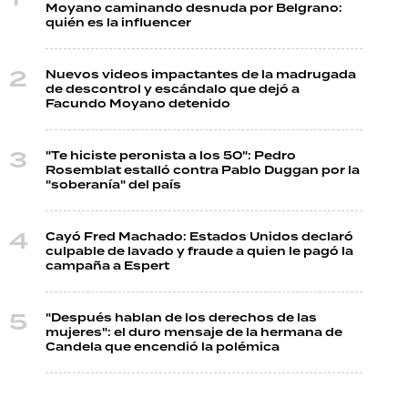
Moyano caminando desnuda por Belgrano:
quién es la influencer
Nuevos videos impactantes de la madrugada
de descontrol y escándalo que dejó a
Facundo Moyano detenido
"Te hiciste peronista a los 50": Pedro
Rosemblat estalló contra Pablo Duggan por la
"soberanía" del país
Cayó Fred Machado: Estados Unidos declaró
culpable de lavado y fraude a quien le pagó la
campaña a Espert
"Después hablan de los derechos de las
mujeres": el duro mensaje de la hermana de
Candela que encendió la polémica