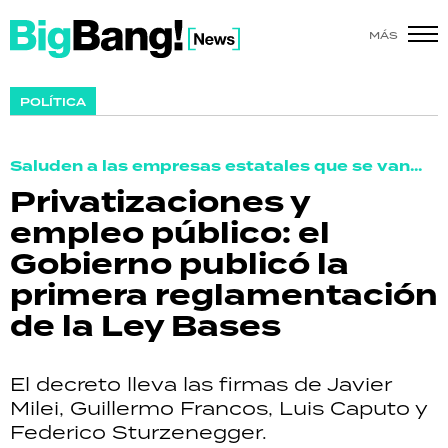
MÁS
SHOW
POLÍTICA
POLÍTICA
Saluden a las empresas estatales que se van...
ACTUALIDAD
Privatizaciones y
empleo público: el
POLICIALES
Gobierno publicó la
ECONOMÍA
primera reglamentación
de la Ley Bases
GRAN HERMANO
SALUD
El decreto lleva las firmas de Javier
Milei, Guillermo Francos, Luis Caputo y
DEPORTES
Federico Sturzenegger.