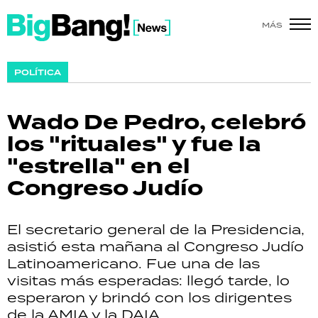
MÁS
SHOW
POLÍTICA
POLÍTICA
Wado De Pedro, celebró
ACTUALIDAD
los "rituales" y fue la
"estrella" en el
POLICIALES
Congreso Judío
ECONOMÍA
El secretario general de la Presidencia,
GRAN HERMANO
asistió esta mañana al Congreso Judío
Latinoamericano. Fue una de las
SALUD
visitas más esperadas: llegó tarde, lo
esperaron y brindó con los dirigentes
DEPORTES
de la AMIA y la DAIA.