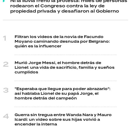
Ni la lluvia frenó la protesta: miles de personas
rodearon el Congreso contra la ley de
propiedad privada y desafiaron al Gobierno
Filtran los videos de la novia de Facundo
Moyano caminando desnuda por Belgrano:
quién es la influencer
Murió Jorge Messi, el hombre detrás de
Lionel: una vida de sacrificio, familia y sueños
cumplidos
"Esperaba que llegue para poder abrazarlo":
así hablaba Lionel de su papá Jorge, el
hombre detrás del campeón
Guerra sin tregua entre Wanda Nara y Mauro
Icardi: un video sobre sus hijas volvió a
encender la interna