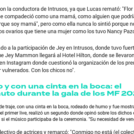
con la conductora de Intrusos, ya que Lucas remató: "Flor
e se compadeció como una mamá, como alguien que podrí
orque soy mamá", pero como ella nunca lo sintió porque no
e los ovarios que tiene una mujer como los tuvo Nancy Pazo
RECETAS
PALABRAS
do a la participación de Jey en Intrusos, donde tuvo fuer
ue Jey Mammon llegará al Hotel Hilton, donde se llevaron
HORÓSCOPO
s en Instagram donde cuestionó la organización de los pr
 vulnerados. Con los chicos no".
y con una cinta en la boca: el
Seguinos
uto durante la gala de los MF 2
o de traje, con una cinta en la boca, rodeado de humo y fue most
el primer live, realizó un segundo donde opinó sobre los dichos
" si el músico participaba de la ceremonia. "Su necesidad de v
ectivo de actrices y remarcó: "Conmigo no está (el colect