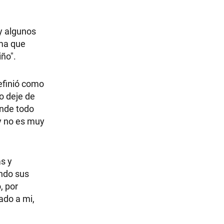
y algunos
rma que
iño".
definió como
o deje de
onde todo
y no es muy
as y
ando sus
, por
ado a mi,