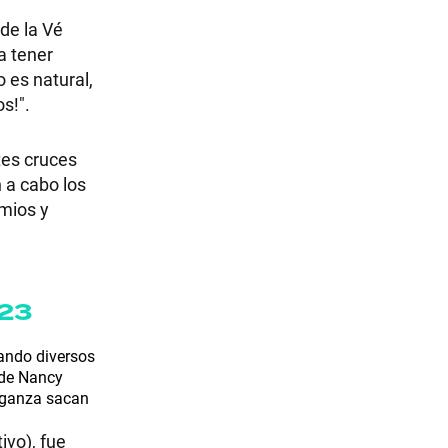
 de la Vé
a tener
 es natural,
s!".
tes cruces
 a cabo los
emios y
023
rando diversos
 de Nancy
enganza sacan
ivo), fue