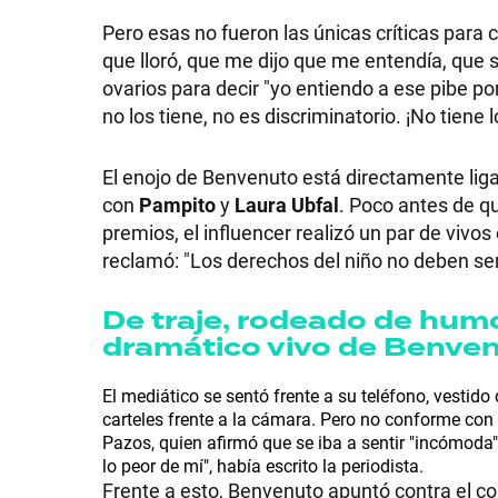
Pero esas no fueron las únicas críticas para 
que lloró, que me dijo que me entendía, qu
ovarios para decir "yo entiendo a ese pibe p
no los tiene, no es discriminatorio. ¡No tien
SHOW
El enojo de Benvenuto está directamente liga
POLÍTICA
con
Pampito
y
Laura Ubfal
. Poco antes de q
premios, el influencer realizó un par de vivo
reclamó: "Los derechos del niño no deben ser
ACTUALIDAD
De traje, rodeado de humo 
dramático vivo de Benven
POLICIALES
El mediático se sentó frente a su teléfono, vestid
carteles frente a la cámara. Pero no conforme con 
Pazos, quien afirmó que se iba a sentir "incómoda
ECONOMÍA
lo peor de mí", había escrito la periodista.
Frente a esto, Benvenuto apuntó contra el col