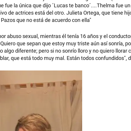
ue fue la única que dijo ´Lucas te banco´....Thelma fue u
ivo de actrices está del otro. Julieta Ortega, que tiene hi
 Pazos que no está de acuerdo con ella"
por abuso sexual, mientras él tenía 16 años y el conducto
 "Quiero que sepan que estoy muy triste aún así sonría, p
lgo diferente; pero si no sonrío lloro y no quiero llorar
blar, que está todo muy mal. Están todos confundidos", di