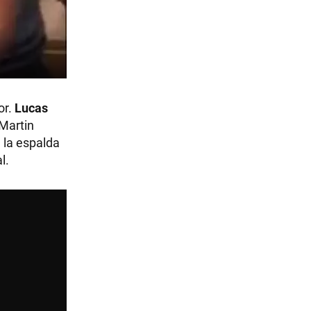
or.
Lucas
 Martin
n la espalda
l.