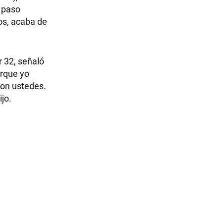
n paso
jos, acaba de
r 32, señaló
orque yo
 con ustedes.
jo.