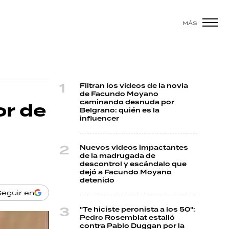
MÁS
Filtran los videos de la novia
de Facundo Moyano
caminando desnuda por
or de
Belgrano: quién es la
influencer
Nuevos videos impactantes
de la madrugada de
.
descontrol y escándalo que
dejó a Facundo Moyano
detenido
Seguir en
"Te hiciste peronista a los 50":
Pedro Rosemblat estalló
contra Pablo Duggan por la