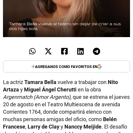
Tamara Bella vuelve al teatro sin dejar de criar a sus
dos hijas sola.
AGREGANOS COMO FAVORITOS EN
La actriz
Tamara Bella
vuelve a trabajar con
Nito
Artaza
y
Miguel Ángel Cherutti
en la obra
Argenmatch (Amor Argento)
, que se estrena el jueves
20 de agosto en el Teatro Multiescena de avenida
Corrientes 1764, donde compartirá elenco con
muchas personas amigas del oficio, como
Belén
Francese
,
Larry de Clay
y
Nanccy Meijide
. El desafío