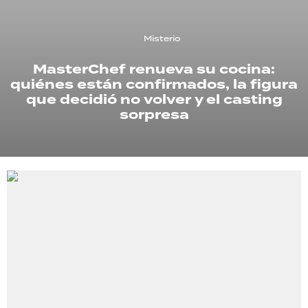
TECNOLOGÍA
Misterio
MasterChef renueva su cocina:
quiénes están confirmados, la figura
RECETAS
que decidió no volver y el casting
PALABRAS
sorpresa
HORÓSCOPO
Seguinos