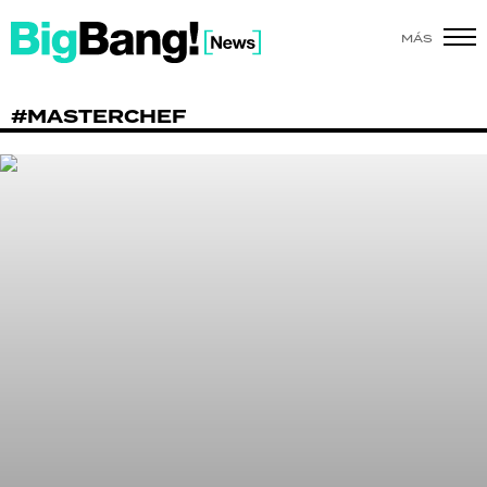
MÁS
SHOW
#MASTERCHEF
POLÍTICA
ACTUALIDAD
POLICIALES
ECONOMÍA
GRAN HERMANO
SALUD
DEPORTES