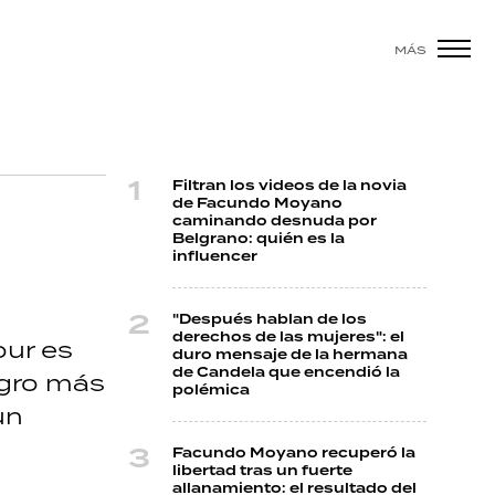
MÁS
Filtran los videos de la novia
de Facundo Moyano
caminando desnuda por
Belgrano: quién es la
influencer
"Después hablan de los
derechos de las mujeres": el
our es
duro mensaje de la hermana
de Candela que encendió la
egro más
polémica
un
Facundo Moyano recuperó la
libertad tras un fuerte
allanamiento: el resultado del