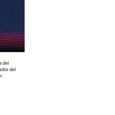
a del
zador del
n