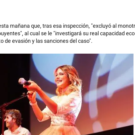
sta mañana que, tras esa inspección, "excluyó al monotri
RECETAS
yentes", al cual se le "investigará su real capacidad ec
to de evasión y las sanciones del caso".
PALABRAS
HORÓSCOPO
Seguinos