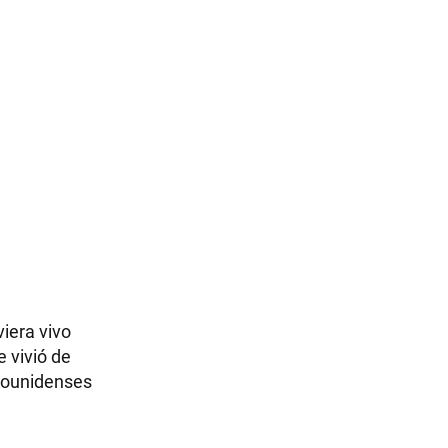
viera vivo
 vivió de
adounidenses