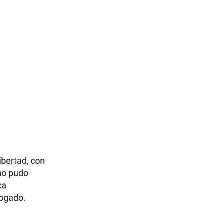
bertad, con
uno pudo
ca
hogado.