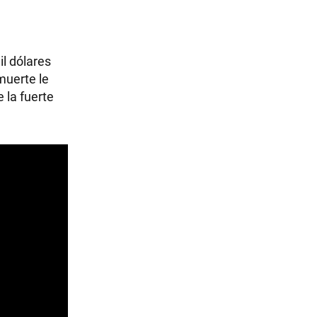
l dólares
 muerte le
 la fuerte