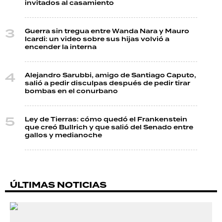
invitados al casamiento
Guerra sin tregua entre Wanda Nara y Mauro
Icardi: un video sobre sus hijas volvió a
encender la interna
Alejandro Sarubbi, amigo de Santiago Caputo,
salió a pedir disculpas después de pedir tirar
bombas en el conurbano
Ley de Tierras: cómo quedó el Frankenstein
que creó Bullrich y que salió del Senado entre
gallos y medianoche
ÚLTIMAS NOTICIAS