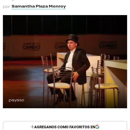
TECNOLOGÍA
Samantha Plaza Monroy
por
RECETAS
PALABRAS
HORÓSCOPO
Seguinos
payaso
AGREGANOS COMO FAVORITOS EN