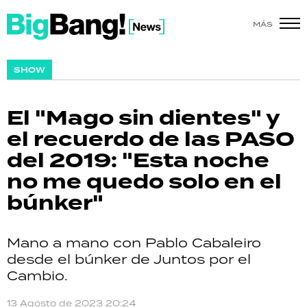
MÁS
SHOW
SHOW
POLÍTICA
El "Mago sin dientes" y
ACTUALIDAD
el recuerdo de las PASO
del 2019: "Esta noche
POLICIALES
no me quedo solo en el
ECONOMÍA
búnker"
GRAN HERMANO
Mano a mano con Pablo Cabaleiro
SALUD
desde el búnker de Juntos por el
Cambio.
DEPORTES
13 Agosto de 2023 20:24