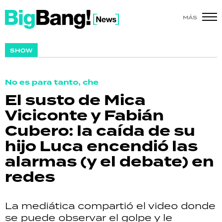
MÁS
SHOW
SHOW
POLÍTICA
No es para tanto, che
ACTUALIDAD
El susto de Mica
Viciconte y Fabián
POLICIALES
Cubero: la caída de su
ECONOMÍA
hijo Luca encendió las
alarmas (y el debate) en
GRAN HERMANO
redes
SALUD
La mediática compartió el video donde
DEPORTES
se puede observar el golpe y le