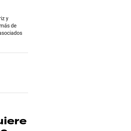
iz y
 más de
 asociados
uiere