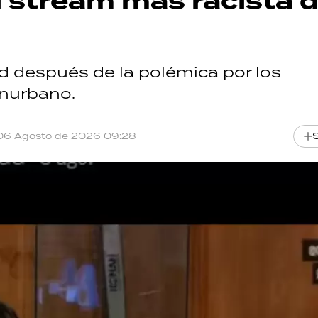
el stream más racista 
d después de la polémica por los
onurbano.
06 Agosto de 2026 09:28