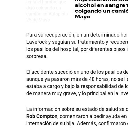
alcohol en sangre 
colgando un camió
Mayo
SHOW
Para su recuperación, en un determinado hora
Laverock y seguían su tratamiento y recuperac
los pasillos del hospital, por diferentes piso
POLÍTICA
sorpresa.
El accidente sucedió en uno de los pasillos del
ACTUALIDAD
aunque ya pasaron más de 48 horas, no se ll
estaba a cargo y bajo la responsabilidad de l
de manera muy grave, y lo principal en la in
POLICIALES
La información sobre su estado de salud se d
ECONOMÍA
Rob Compton
, comenzaron a pedir ayuda e
internación de su hija. Además, confirmaron q