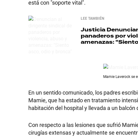
está con "soporte vital".
GRAN
LEE TAMBIÉN
HERMANO
Justicia
Denuncian 
panaderos por viol
amenazas: "Siento
SALUD
DEPORTES
Mamie Laverock se en
En un sentido comunicado, los padres escrib
TECNOLOGÍA
Mamie, que ha estado en tratamiento intensi
habitación del hospital y llevada a un balcó
Con respecto a las lesiones que sufrió Mamie 
cirugías extensas y actualmente se encuentr