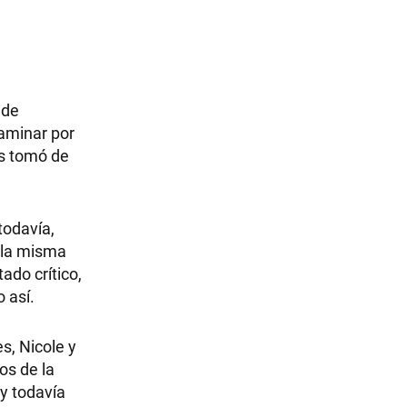
 de
caminar por
os tomó de
 todavía,
 la misma
ado crítico,
o así.
s, Nicole y
os de la
 y todavía