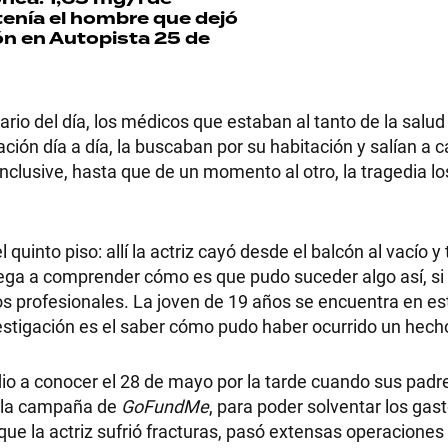
tenía el hombre que dejó
n en Autopista 25 de
RECETAS
rio del día, los médicos que estaban al tanto de la salud
ión día a día, la buscaban por su habitación y salían a 
PALABRAS
s inclusive, hasta que de un momento al otro, la tragedia l
HORÓSCOPO
 quinto piso: allí la actriz cayó desde el balcón al vacío y
ega a comprender cómo es que pudo suceder algo así, si
os profesionales. La joven de 19 años se encuentra en est
Seguinos
vestigación es el saber cómo pudo haber ocurrido un hech
io a conocer el 28 de mayo por la tarde cuando sus padre
n la campaña de
GoFundMe
, para poder solventar los gast
ue la actriz sufrió fracturas, pasó extensas operaciones