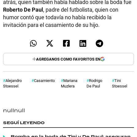
atrás, quien también había hablado sobre la boda fue
Roberto De Paul
, padre del futbolista, quien con
humor contó que todavía no había recibido la
invitación para el casamiento de su hijo.
AGREGANOS COMO FAVORITOS EN
Alejandro
Casamiento
Mariana
Rodrigo
Tini
Stoessel
Muzlera
De Paul
Stoessel
null
null
SEGUÍ LEYENDO
Bomba en la boda de Tini y De Paul: aseguran