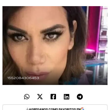
TECNOLOGÍA
RECETAS
PALABRAS
HORÓSCOPO
Seguinos
1552084306453
AGREGANOS COMO FAVORITOS EN