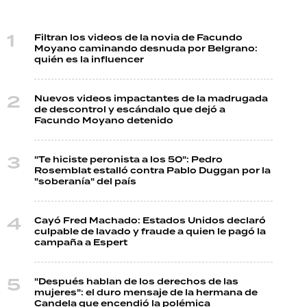
Filtran los videos de la novia de Facundo
Moyano caminando desnuda por Belgrano:
quién es la influencer
Nuevos videos impactantes de la madrugada
de descontrol y escándalo que dejó a
Facundo Moyano detenido
"Te hiciste peronista a los 50": Pedro
Rosemblat estalló contra Pablo Duggan por la
"soberanía" del país
Cayó Fred Machado: Estados Unidos declaró
culpable de lavado y fraude a quien le pagó la
campaña a Espert
"Después hablan de los derechos de las
mujeres": el duro mensaje de la hermana de
Candela que encendió la polémica