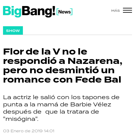
MÁS
SHOW
SHOW
POLÍTICA
Flor de la V no le
ACTUALIDAD
respondió a Nazarena,
pero no desmintió un
POLICIALES
romance con Fede Bal
ECONOMÍA
La actriz le salió con los tapones de
GRAN HERMANO
punta a la mamá de Barbie Vélez
después de que la tratara de
SALUD
"misógina".
DEPORTES
03 Enero de 2019 14:01