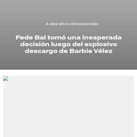
TECNOLOGÍA
A diez años del escándalo
Fede Bal tomó una inesperada
RECETAS
decisión luego del explosivo
PALABRAS
descargo de Barbie Vélez
HORÓSCOPO
Seguinos