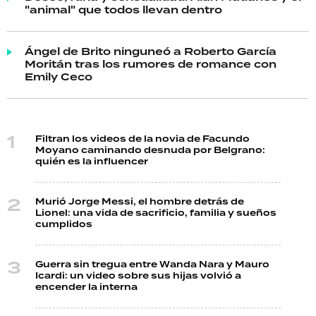
"animal" que todos llevan dentro
Ángel de Brito ninguneó a Roberto García
Moritán tras los rumores de romance con
Emily Ceco
Filtran los videos de la novia de Facundo
Moyano caminando desnuda por Belgrano:
quién es la influencer
Murió Jorge Messi, el hombre detrás de
Lionel: una vida de sacrificio, familia y sueños
cumplidos
Guerra sin tregua entre Wanda Nara y Mauro
Icardi: un video sobre sus hijas volvió a
encender la interna