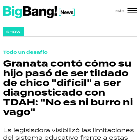
MÁS
SHOW
SHOW
POLÍTICA
Todo un desafío
ACTUALIDAD
Granata contó cómo su
hijo pasó de ser tildado
POLICIALES
de chico "difícil" a ser
ECONOMÍA
diagnosticado con
TDAH: "No es ni burro ni
GRAN HERMANO
vago"
SALUD
La legisladora visibilizó las limitaciones
DEPORTES
del sistema educativo frente a estas