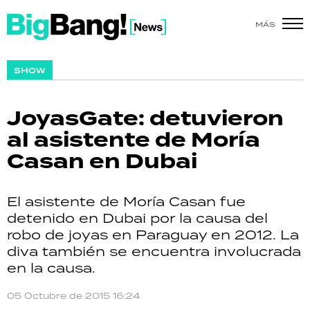
MÁS
SHOW
SHOW
POLÍTICA
JoyasGate: detuvieron
ACTUALIDAD
al asistente de Moría
Casan en Dubai
POLICIALES
ECONOMÍA
El asistente de Moría Casan fue
detenido en Dubai por la causa del
GRAN HERMANO
robo de joyas en Paraguay en 2012. La
diva también se encuentra involucrada
SALUD
en la causa.
DEPORTES
05 Octubre de 2015 16:24