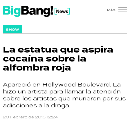
MÁS
SHOW
SHOW
POLÍTICA
La estatua que aspira
ACTUALIDAD
cocaína sobre la
alfombra roja
POLICIALES
ECONOMÍA
Apareció en Hollywood Boulevard. La
hizo un artista para llamar la atención
GRAN HERMANO
sobre los artistas que murieron por sus
adicciones a la droga.
SALUD
20 Febrero de 2015 12:24
DEPORTES