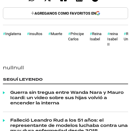
AGREGANOS COMO FAVORITOS EN
Inglaterra
insultos
Muerte
Príncipe
Reina
reina
Re
Carlos
Isabel
Isabel
Uni
II
null
null
SEGUÍ LEYENDO
Guerra sin tregua entre Wanda Nara y Mauro
Icardi: un video sobre sus hijas volvió a
encender la interna
Falleció Leandro Rud a los 51 años: el
representante de modelos luchaba contra una