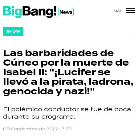
MÁS
SHOW
SHOW
POLÍTICA
Las barbaridades de
ACTUALIDAD
Cúneo por la muerte de
Isabel II: "¡Lucifer se
POLICIALES
llevó a la pirata, ladrona,
ECONOMÍA
genocida y nazi!"
GRAN HERMANO
El polémico conductor se fue de boca
SALUD
durante su programa.
DEPORTES
08 Septiembre de 2022 17:27