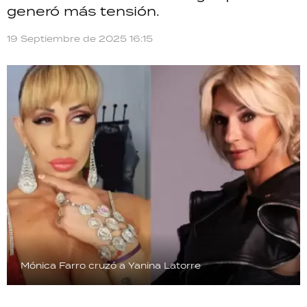
generó más tensión.
TECNOLOGÍA
19 Septiembre de 2025 16:15
RECETAS
PALABRAS
HORÓSCOPO
Seguinos
Mónica Farro cruzó a Yanina Latorre