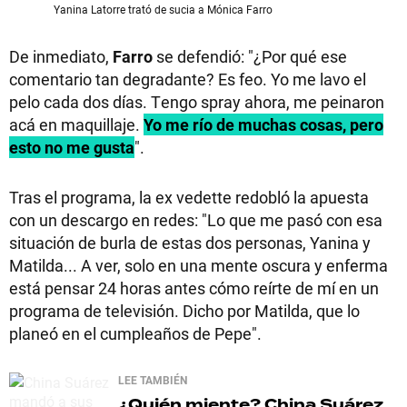
Yanina Latorre trató de sucia a Mónica Farro
De inmediato,
Farro
se defendió: "¿Por qué ese
comentario tan degradante? Es feo. Yo me lavo el
pelo cada dos días. Tengo spray ahora, me peinaron
acá en maquillaje.
Yo me río de muchas cosas, pero
esto no me gusta
".
Tras el programa, la ex vedette redobló la apuesta
con un descargo en redes: "Lo que me pasó con esa
situación de burla de estas dos personas, Yanina y
Matilda... A ver, solo en una mente oscura y enferma
está pensar 24 horas antes cómo reírte de mí en un
programa de televisión. Dicho por Matilda, que lo
planeó en el cumpleaños de Pepe".
LEE TAMBIÉN
¿Quién miente?
China Suárez