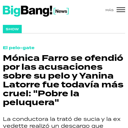
MÁS
SHOW
SHOW
POLÍTICA
El pelo-gate
ACTUALIDAD
Mónica Farro se ofendió
por las acusaciones
POLICIALES
sobre su pelo y Yanina
ECONOMÍA
Latorre fue todavía más
cruel: "Pobre la
GRAN HERMANO
peluquera"
SALUD
La conductora la trató de sucia y la ex
DEPORTES
vedette realizó un descargo que