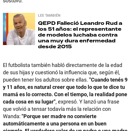
sostuvo.
LEE TAMBIÉN
QEPD
Falleció Leandro Rud a
los 51 años: el representante
de modelos luchaba contra
una muy dura enfermedad
desde 2015
El futbolista también habló directamente de la edad
de sus hijas y cuestionó la influencia que, según él,
pueden tener los adultos sobre ellas.
"Cuando tenés 9
y 11 años, es natural creer que todo lo que te dice tu
mamá es lo correcto. Con el tiempo, la realidad pone
cada cosa en su lugar"
, expresó. Y lanzó una frase
que volvió a tensar todavía más la relación con
Wanda:
"Porque ser madre no convierte
automáticamente a una persona en un buen
ejemplo. El verdadero valor de un padre o una madre