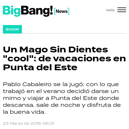
MÁS
SHOW
SHOW
POLÍTICA
Un Mago Sin Dientes
ACTUALIDAD
"cool": de vacaciones en
Punta del Este
POLICIALES
ECONOMÍA
Pablo Cabaleiro se la jugó: con lo que
trabajó en el verano decidió darse un
GRAN HERMANO
mimo y viajar a Punta del Este donde
descansa, sale de noche y disfruta de
SALUD
la buena vida.
DEPORTES
23 Marzo de 2016 06:01