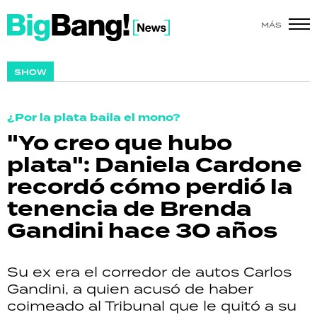
MÁS
SHOW
SHOW
POLÍTICA
¿Por la plata baila el mono?
ACTUALIDAD
"Yo creo que hubo
plata": Daniela Cardone
POLICIALES
recordó cómo perdió la
ECONOMÍA
tenencia de Brenda
Gandini hace 30 años
GRAN HERMANO
SALUD
Su ex era el corredor de autos Carlos
Gandini, a quien acusó de haber
DEPORTES
coimeado al Tribunal que le quitó a su