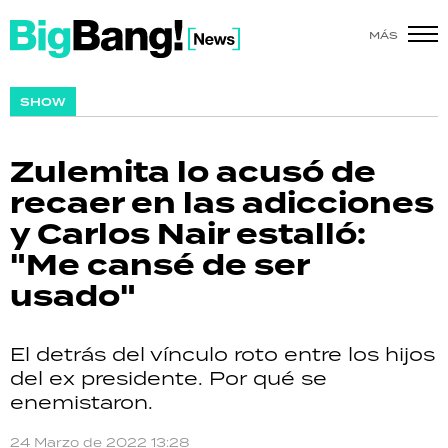
MÁS
SHOW
SHOW
POLÍTICA
Zulemita lo acusó de
ACTUALIDAD
recaer en las adicciones
y Carlos Nair estalló:
POLICIALES
"Me cansé de ser
ECONOMÍA
usado"
GRAN HERMANO
El detrás del vínculo roto entre los hijos
SALUD
del ex presidente. Por qué se
enemistaron.
DEPORTES
24 Marzo de 2022 13:28