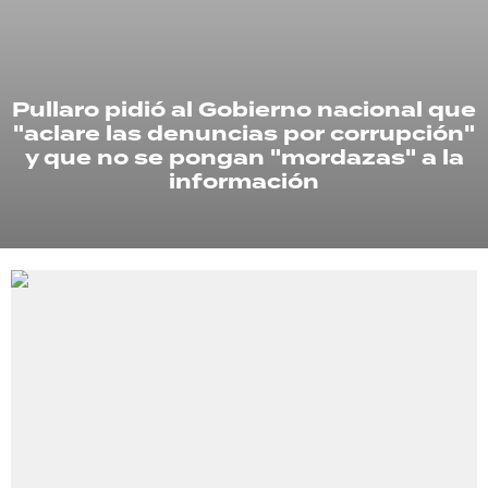
TECNOLOGÍA
Pullaro pidió al Gobierno nacional que
"aclare las denuncias por corrupción"
RECETAS
y que no se pongan "mordazas" a la
PALABRAS
información
HORÓSCOPO
Seguinos