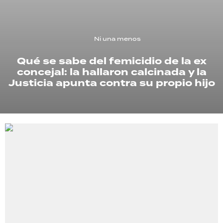
TECNOLOGÍA
Ni una menos
Qué se sabe del femicidio de la ex
RECETAS
concejal: la hallaron calcinada y la
PALABRAS
Justicia apunta contra su propio hijo
HORÓSCOPO
Seguinos