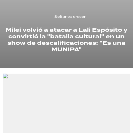
TECNOLOGÍA
Soltar es crecer
Milei volvió a atacar a Lali Espósito y
convirtió la "batalla cultural" en un
RECETAS
show de descalificaciones: "Es una
PALABRAS
MUNIPA"
HORÓSCOPO
Seguinos