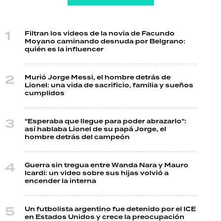
Filtran los videos de la novia de Facundo
Moyano caminando desnuda por Belgrano:
quién es la influencer
Murió Jorge Messi, el hombre detrás de
Lionel: una vida de sacrificio, familia y sueños
cumplidos
"Esperaba que llegue para poder abrazarlo":
así hablaba Lionel de su papá Jorge, el
hombre detrás del campeón
Guerra sin tregua entre Wanda Nara y Mauro
Icardi: un video sobre sus hijas volvió a
encender la interna
Un futbolista argentino fue detenido por el ICE
en Estados Unidos y crece la preocupación