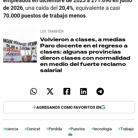
empleados en diciembre de 2023 a 271.696 en junio
de 2026
, una caída del
20,4%
, equivalente a casi
70.000 puestos de trabajo menos
.
LEE TAMBIÉN
Volvieron a clases, a medias
Paro docente en el regreso a
clases: algunas provincias
dieron clases con normalidad
en medio del fuerte reclamo
salarial
AGREGANOS COMO FAVORITOS EN
ciencia
Conicet
Perdida
Puestos
tecnologia
Trabajo
de