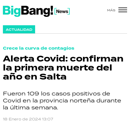
MÁS
SHOW
ACTUALIDAD
POLÍTICA
Crece la curva de contagios
ACTUALIDAD
Alerta Covid: confirman
la primera muerte del
POLICIALES
año en Salta
ECONOMÍA
Fueron 109 los casos positivos de
GRAN HERMANO
Covid en la provincia norteña durante
la última semana.
SALUD
18 Enero de 2024 13:07
DEPORTES