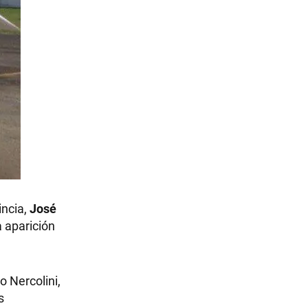
incia,
José
 aparición
 Nercolini,
s