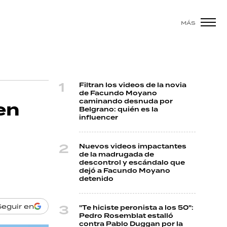
MÁS
Filtran los videos de la novia
de Facundo Moyano
caminando desnuda por
en
Belgrano: quién es la
influencer
Nuevos videos impactantes
de la madrugada de
descontrol y escándalo que
dejó a Facundo Moyano
detenido
Seguir en
"Te hiciste peronista a los 50":
Pedro Rosemblat estalló
contra Pablo Duggan por la