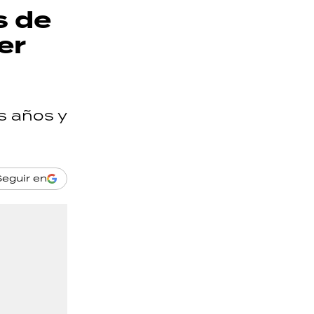
s de
er
s años y
Seguir en