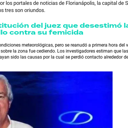
or los portales de noticias de Florianápolis, la capital de 
os tres son oriundos.
titución del juez que desestimó l
RECETAS
lo contra su femicida
PALABRAS
ndiciones meteorológicas, pero se reanudó a primera hora del v
ó sobre la zona fue cediendo. Los investigadores estiman que la
hayan sido las causas por la cual se perdió contacto alrededor de
HORÓSCOPO
Seguinos