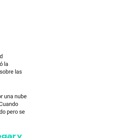
ad
ó la
sobre las
or una nube
 "Cuando
do pero se
gar y