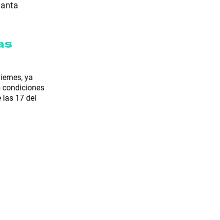
Santa
as
iernes, ya
s condiciones
 las 17 del