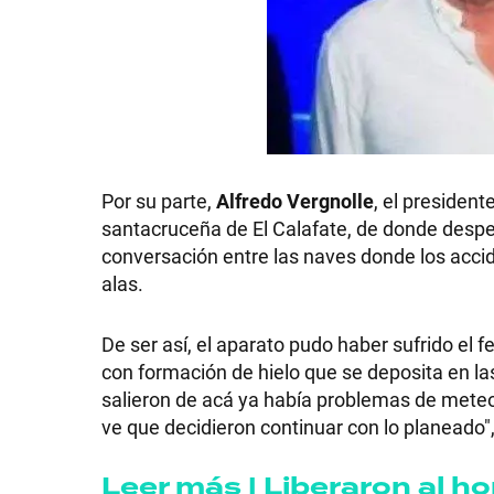
GRAN
HERMANO
SALUD
Por su parte,
Alfredo Vergnolle
, el president
santacruceña de El Calafate, de donde despeg
DEPORTES
conversación entre las naves donde los acci
alas.
TECNOLOGÍA
De ser así, el aparato pudo haber sufrido e
con formación de hielo que se deposita en la
salieron de acá ya había problemas de mete
ve que decidieron continuar con lo planeado"
Leer más | Liberaron al h