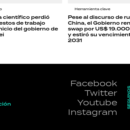
io
Herramienta clave
 científico perdió
Pese al discurso de r
stos de trabajo
China, el Gobierno re
nicio del gobierno de
swap por US$ 19.000
ei
y estiró su vencimien
2031
Facebook
SEGUI
Twitter
Youtube
ción
Instagram