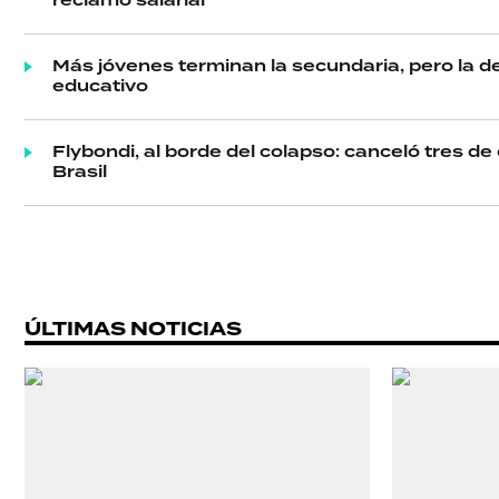
reclamo salarial
Más jóvenes terminan la secundaria, pero la d
educativo
SHOW
Flybondi, al borde del colapso: canceló tres de
Brasil
POLÍTICA
ACTUALIDAD
ÚLTIMAS NOTICIAS
POLICIALES
ECONOMÍA