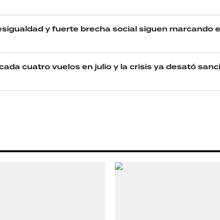
esigualdad y fuerte brecha social siguen marcando e
RECETAS
 cada cuatro vuelos en julio y la crisis ya desató san
PALABRAS
HORÓSCOPO
Seguinos