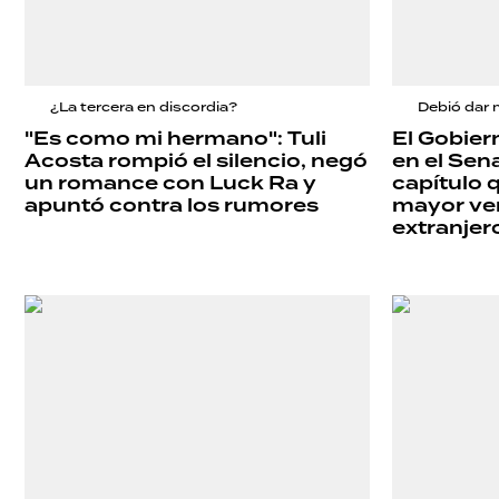
GRAN
HERMANO
¿La tercera en discordia?
Debió dar 
"Es como mi hermano": Tuli
El Gobier
Acosta rompió el silencio, negó
en el Sena
SALUD
un romance con Luck Ra y
capítulo 
apuntó contra los rumores
mayor ven
extranjer
DEPORTES
TECNOLOGÍA