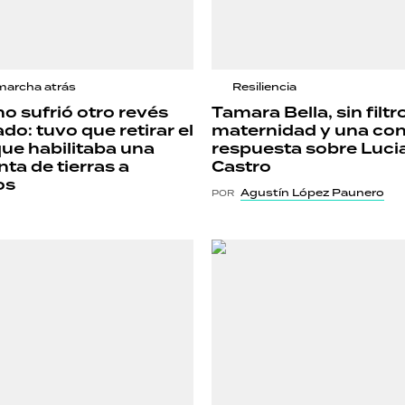
marcha atrás
Resiliencia
no sufrió otro revés
Tamara Bella, sin filtr
do: tuvo que retirar el
maternidad y una co
que habilitaba una
respuesta sobre Luci
ta de tierras a
Castro
os
Agustín López Paunero
POR