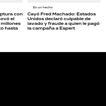
Es un hecho
uptura con
Cayó Fred Machado: Estados
novó el
Unidos declaró culpable de
 millones
lavado y fraude a quien le pagó
to hasta
la campaña a Espert
NOS