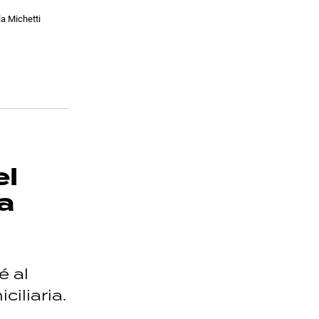
la Michetti
el
a
é al
iliaria.