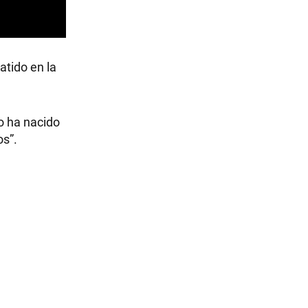
atido en la
no ha nacido
os”.