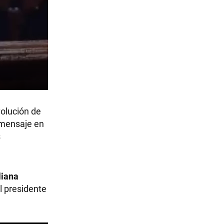
volución de
 mensaje en
s
liana
el presidente