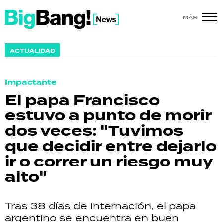
MÁS
SHOW
ACTUALIDAD
POLÍTICA
Impactante
ACTUALIDAD
El papa Francisco
estuvo a punto de morir
POLICIALES
dos veces: "Tuvimos
ECONOMÍA
que decidir entre dejarlo
ir o correr un riesgo muy
GRAN HERMANO
alto"
SALUD
Tras 38 días de internación, el papa
DEPORTES
argentino se encuentra en buen