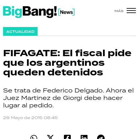
MÁS
SHOW
ACTUALIDAD
POLÍTICA
FIFAGATE: El fiscal pide
ACTUALIDAD
que los argentinos
queden detenidos
POLICIALES
ECONOMÍA
Se trata de Federico Delgado. Ahora el
Juez Martinez de Giorgi debe hacer
GRAN HERMANO
lugar al pedido.
SALUD
28 Mayo de 2015 08:45
DEPORTES